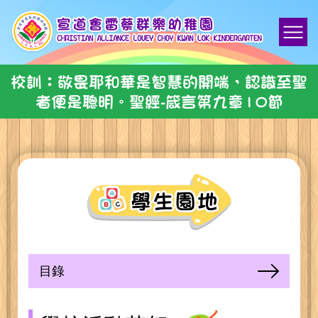
校訓：敬畏耶和華是智慧的開端，認識至聖
者便是聰明。聖經-箴言第九章10節
目錄