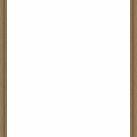
特別鳴謝翟思敏老師為藝術牆設計及繪畫圖畫