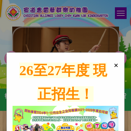
×
26至27年度 現
正招生！
校訓：敬畏耶和華是智慧的開端，認識至聖
者便是聰明。聖經-箴言第九章10節