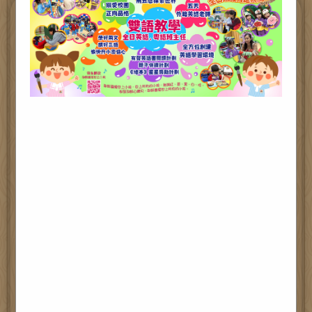
溫馨孝順頌親恩活動花絮