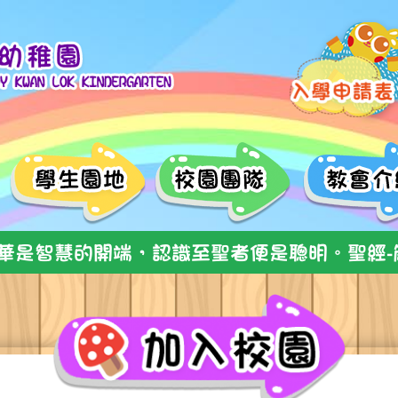
華是智慧的開端，認識至聖者便是聰明。聖經-