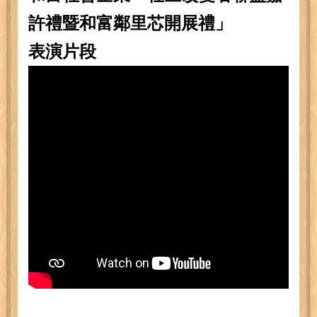
許禮暨和富鄰里芯開展禮」
表演片段