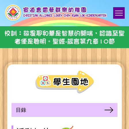
校訓：敬畏耶和華是智慧的開端，認識至聖
者便是聰明。聖經-箴言第九章10節
目錄