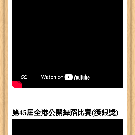
第45屆全港公開舞蹈比賽(獲銀獎)