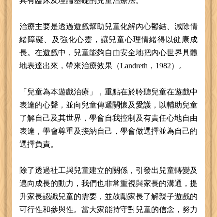
具有臨床及理論基礎的兒童治療法。
治療主要是透過遊戲幫助兒童化解內心鬱結、減除情
緒障礙、及強化心靈，讓兒童心理情緒得以健康成
長。在遊戲中，兒童能夠自由安全地把內心世界具體
地表達出來，帶來治療效果（Landreth，1982）。
「兒童為本遊戲治療」，重點在於聆聽兒童在遊戲中
表達的心聲，並向兒童傳遞關懷及愛護，以輔助兒童
了解自己及其世界，學會自我控制及有責任心地自由
表達，學會尊重及接納自己，學會做選擇並為自己的
選擇負責。
除了透過社工與兒童建立的關係，引發出兒童轉變及
邁向成長的動力，我們也非常重視與家長的溝通，提
升家長認識兒童的需要，並鼓勵家長了解親子遊戲的
可行性和參與性。當大家能持守對兒童的信念，努力