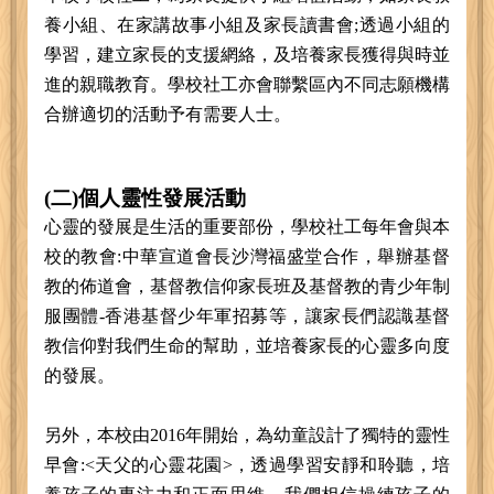
養小組、在家講故事小組及家長讀書會;透過小組的
學習，建立家長的支援網絡，及培養家長獲得與時並
進的親職教育。學校社工亦會聯繫區內不同志願機構
合辦適切的活動予有需要人士。
(二)個人靈性發展活動
心靈的發展是生活的重要部份，學校社工每年會與本
校的教會:中華宣道會長沙灣福盛堂合作，舉辦基督
教的佈道會，基督教信仰家長班及基督教的青少年制
服團體-香港基督少年軍招募等，讓家長們認識基督
教信仰對我們生命的幫助，並培養家長的心靈多向度
的發展。
另外，本校由2016年開始，為幼童設計了獨特的靈性
早會:<天父的心靈花園>，透過學習安靜和聆聽，培