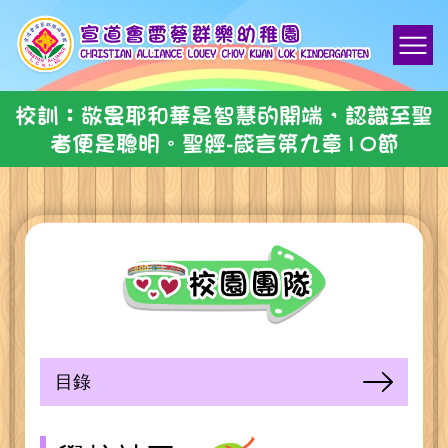
校訓：敬畏耶和華是智慧的開端，認識至聖
者便是聰明。聖經-箴言第九章10節
目錄