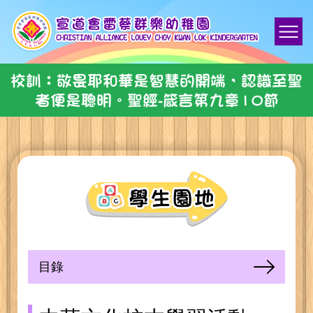
校訓：敬畏耶和華是智慧的開端，認識至聖
者便是聰明。聖經-箴言第九章10節
目錄