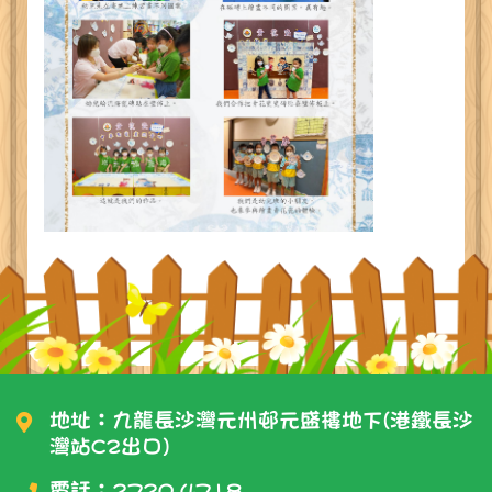
地址：九龍長沙灣元州邨元盛樓地下(港鐵長沙
灣站C2出口)
電話：
2720 4718